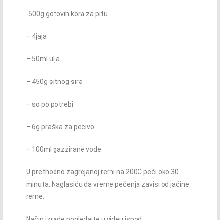
-500g gotovih kora za pitu
– 4jaja
– 50ml ulja
– 450g sitnog sira
– so po potrebi
– 6g praška za pecivo
– 100ml gazzirane vode
U prethodno zagrejanoj rerni na 200C peći oko 30
minuta. Naglasiću da vreme pečenja zavisi od jačine
rerne.
Način izrade pogledajte u videu ispod