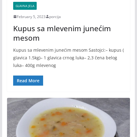
GLAVNA JELA
February 5, 2023
porcija
Kupus sa mlevenim junećim
mesom
Kupus sa mlevenim junećim mesom Sastojci:– kupus (
glavica 1.5kg)– 1 glavica crnog luka– 2,3 čena belog
luka– 400g mlevenog
Read More