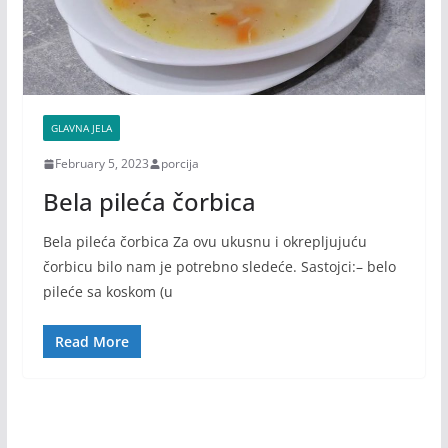
GLAVNA JELA
February 5, 2023
porcija
Bela pileća čorbica
Bela pileća čorbica Za ovu ukusnu i okrepljujuću
čorbicu bilo nam je potrebno sledeće. Sastojci:– belo
pileće sa koskom (u
Read More