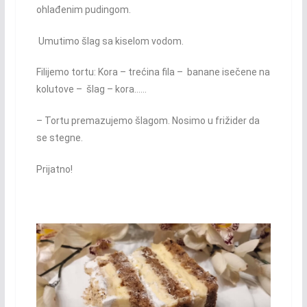
ohlađenim pudingom.
Umutimo šlag sa kiselom vodom.
Filijemo tortu: Kora – trećina fila – banane isečene na
kolutove – šlag – kora……
– Tortu premazujemo šlagom. Nosimo u frižider da
se stegne.
Prijatno!