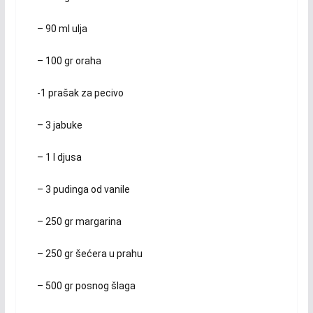
– 90 ml ulja
– 100 gr oraha
-1 prašak za pecivo
– 3 jabuke
– 1 l djusa
– 3 pudinga od vanile
– 250 gr margarina
– 250 gr šećera u prahu
– 500 gr posnog šlaga