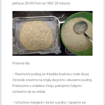
pleha je 20×30.Peći na 180C 20 minuta.
Prirema fila:
– Razmutiti puding sa 4 kašike brašna u malo đusa.
Ostatak stavimo na ringlu da provri i skuvamo puding.
Prebacimo u staklenu činiju, pokrijemo folijom i
ostavimo da se ohladi.
– Umutimo margarin i šećer u prahu. I spojimo sa