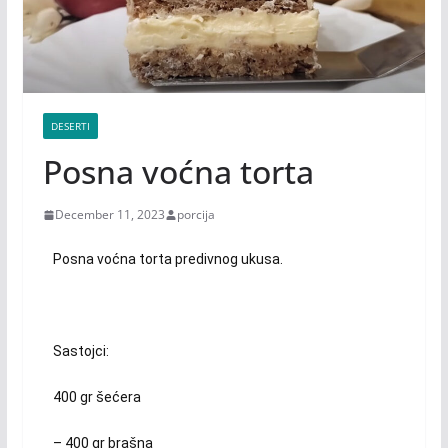
DESERTI
Posna voćna torta
December 11, 2023
porcija
Posna voćna torta predivnog ukusa.
Sastojci:
400 gr šećera
– 400 gr brašna