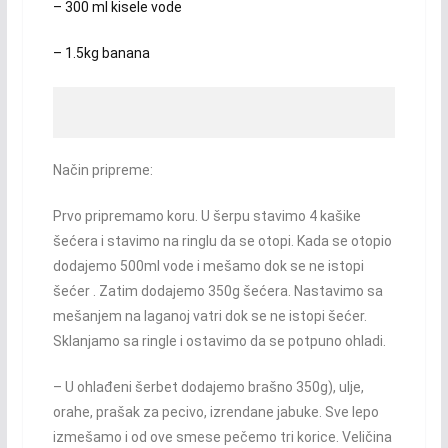
– 300 ml kisele vode
– 1.5kg banana
Način pripreme:
Prvo pripremamo koru. U šerpu stavimo 4 kašike
šećera i stavimo na ringlu da se otopi. Kada se otopio
dodajemo 500ml vode i mešamo dok se ne istopi
šećer . Zatim dodajemo 350g šećera. Nastavimo sa
mešanjem na laganoj vatri dok se ne istopi šećer.
Sklanjamo sa ringle i ostavimo da se potpuno ohladi.
– U ohlađeni šerbet dodajemo brašno 350g), ulje,
orahe, prašak za pecivo, izrendane jabuke. Sve lepo
izmešamo i od ove smese pečemo tri korice. Veličina