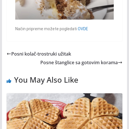
Način pripreme možete pogledati
OVDE
Posni kolač-trostruki užitak
Posne štanglice sa gotovim korama
You May Also Like